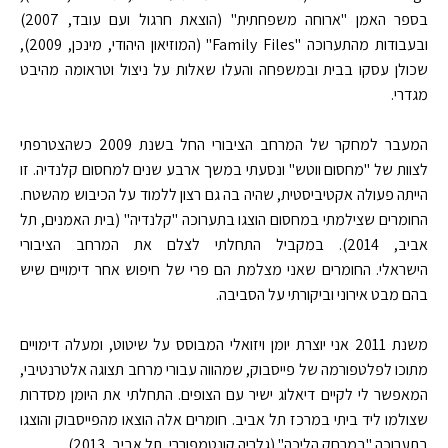
בספר האמן "ארוחה משפחתית" (הוצאת חרגול ועם עובד, 2007)
ובעבודות מהתערוכה "Family Files" (המוזיאון היהודי, מינכן, 2009),
שכולן עסקו בבית ובמשפחה והעלו שאלות על ניצול וטראומה מהיבט
מגדרי.
המעבר למחקר של המרחב הציבורי החל בשנת 2009 כשהצטרפתי
לצוות של "מחסום ווטש" ונסעתי במשך ארבע שנים למחסום קלנדיה. זו
הייתה פעולה אקטיביסטית, שהיה בה גם רצון ללמוד על הכיבוש מהשטח.
החומרים שצילמתי במחסום הוצגו בתערוכה "קלנדיה" (בית האמנים, תל
אביב, 2014). במקביל התחלתי לצלם את המרחב הציבורי
הישראלי. החומרים שאני מצלמת הם פרי של חיפוש אחר דימויים שיש
בהם מבט אירוני וביקורתי על הסביבה.
משנת 2011 אני יוצרת יומן ויזואלי המבוסס על שיטוט, ומעלה דימויים
מתוכו לפלטפורמה של פייסבוק, שמהווה עבורי מרחב תצוגה אלטרנטיבי,
המאפשר לי לקיים דיאלוג ישיר עם הצופים. התחלתי את היומן מסדרות
שצולמו ליד ביתי במרכז תל אביב. חומרים אלה הוצאו מהפייסבוק והוצגו
בתערוכה "במרחק הליכה" (גלריה קונטמפוררי, תל אביב, 2013).