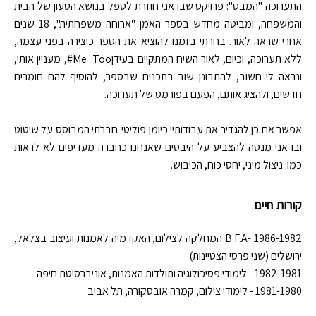
התערוכה "המבט": פרויקט שבו אני חוזרת לטפל בנושא הטעון של הבית
והמשפחה, ומביטה מחדש בספר האמן "ארוחה משפחתית", 18 שנים
אחרי שראה לאור. בחרתי בזמנו להוציא את הספר כיצירה בפני עצמה,
ללא תערוכה, וכיום, לאור השיח המתקיים בעידן
Too
Me
#, מעניין אותי,
ונראה לי חשוב, להתבונן שוב בתכנים שבספר, להוסיף להם חומרים
חדשים, ולהציג אותם, הפעם בפורמט של תערוכה.
אפשר
אם כן להגדיר
את
עבודותיי
כיומן
פוליטי-חברתי
המבוסס
על
שיטוט
ובו
אני מנסה להצביע על היבטים שאנחנו כחברה מעדיפים לא לראות
כמו: ניצול מיני, יחסי כוח, הכיבוש.
קורות חיים
1986-1982 -B.F.A המחלקה לצילום, האקדמיה לאמנות ועיצוב בצלאל,
ירושלים (שני פרסי הצטיינות)
1982-1981 - לימודי פסיכולוגיה ותולדות האמנות, אוניברסיטת חיפה
1981-1980 - לימודי צילום, קמרה אובסקורה, תל אביב