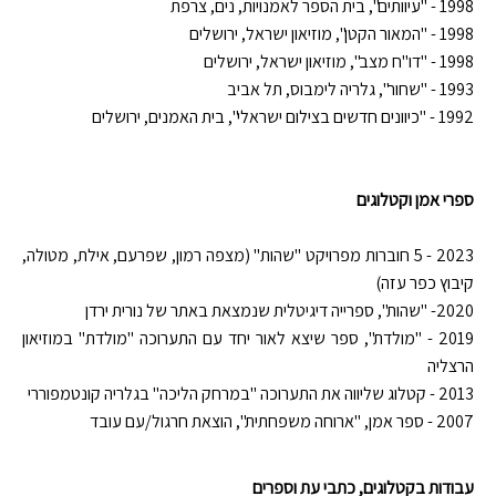
1998 - "עיוותים", בית הספר לאמנויות, נים, צרפת
1998 - "המאור הקטן", מוזיאון ישראל, ירושלים
1998 - "דו"ח מצב", מוזיאון ישראל, ירושלים
1993 - "שחור", גלריה לימבוס, תל אביב
1992 - "כיוונים חדשים בצילום ישראלי", בית האמנים, ירושלים
ספרי אמן וקטלוגים
2023 - 5 חוברות מפרויקט "שהות" (מצפה רמון, שפרעם, אילת, מטולה,
קיבוץ כפר עזה)
2020- "שהות", ספרייה דיגיטלית שנמצאת באתר של נורית ירדן
2019 - "מולדת", ספר שיצא לאור יחד עם התערוכה "מולדת" במוזיאון
הרצליה
2013 - קטלוג שליווה את התערוכה "במרחק הליכה" בגלריה קונטמפוררי
2007 - ספר אמן, "ארוחה משפחתית", הוצאת חרגול/עם עובד
עבודות בקטלוגים, כתבי עת וספרים