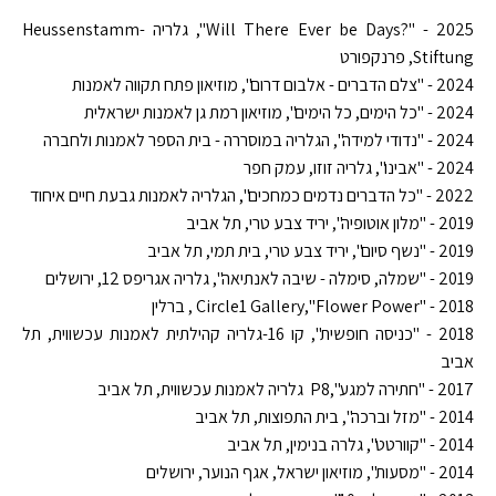
2025 - "?Will There Ever be Days", גלריה Heussenstamm-
Stiftung, פרנקפורט
2024 - "צלם הדברים - אלבום דרום", מוזיאון פתח תקווה לאמנות
2024 - "כל הימים, כל הימים", מוזיאון רמת גן לאמנות ישראלית
2024 - "נדודי למידה", הגלריה במוסררה - בית הספר לאמנות ולחברה
2024 - "אבינו", גלריה זוזו, עמק חפר
2022 - "כל הדברים נדמים כמחכים", הגלריה לאמנות גבעת חיים איחוד
2019 - "מלון אוטופיה", יריד צבע טרי, תל אביב
2019 - "נשף סיום", יריד צבע טרי, בית תמי, תל אביב
2019 - "שמלה, סימלה - שיבה לאנתיאה", גלריה אגריפס 12, ירושלים
2018 -
"Flower Power"
,
Circle1 Gallery
, ברלין
2018 - "כניסה חופשית", קו 16-גלריה קהילתית לאמנות עכשווית, תל
אביב
2017 - "חתירה למגע",
P8
גלריה לאמנות עכשווית, תל אביב
2014 - "מזל וברכה", בית התפוצות, תל אביב
2014 - "קוורטט", גלרה בנימין, תל אביב
2014 - "מסעות", מוזיאון ישראל, אגף הנוער, ירושלים