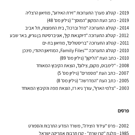
2019 - קטלוג מערך התערוכות "זירת האירוע", מוזיאון הרצליה
2019 - כתב העת המקוון "המוסך" (גיליון מס' 48)
2014 - קטלוג התערוכה "מזל וברכה", בית התפוצות, תל אביב
2012 - קטלוג התערוכה "דיוקנאות קין", אוניברסיטת בן גוריון, באר שבע
2011 - קטלוג התערוכה "בריסטולים", מוזיאון בת-ים
2010 - קטלוג התערוכה "
"Family Files
, המוזיאון היהודי, מינכן
2010 - כתב העת "הליקון" (גיליון מס' 89)
2008 - "לימבוס, מקום, צילום", הוצאת הקיבוץ המאוחד
2007 - כתב העת "מסמרים" (גיליון מס' 5)
2005 - כתב העת "המדרשה" (גיליון מס' 8)
2003 - "צלמי הארץ", עורך גיא רז, הוצאת מפה והקיבוץ המאוחד
פרסים
2002 - פרס "עידוד היצירה", משרד המדע התרבות והספורט
1985 - מלגת "קרן שרת" - קרן תרבות אמריקה ישראל