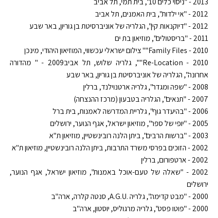
2013 - "ניסוי כלים 10", בית תמי, תל אביב
2012 - "אי ילדות", בית האמנים, תל אביב
2012 - "דיוקנאות קין", הגלריה של אוניברסיטת בן גוריון, באר שבע
2011 - "בריסטולים", מוזיאון בת ים
2010 -
Family Files"
" צילום ישראלי עכשווי, המוזיאון היהודי, מינכן
2010 -
Re-Location"
", גלריה שלוש, תל אביב2009 - " מהדורה
אחרונה", הגלריה של אוניברסיטת בן גוריון, באר שבע
2008 - "שפה ומגדר", גלריה ארטנוילנד, ברלין
2007 - "תנאים", הגלריה בטבעון (מרכז ההנצחה)
2006 - "בהיעדר גוף", גלריית המדרשה לאמנות, בית ברל
2005 - "יופי של ספר", מוזיאון ישראל, אגף הנוער, ירושלים
2003 -
"
ברשות הרבים", ביתן הלנה רובינשטיין, מוזיאון ת
"
א
2002 - הזוכים בפרסי משרד התרבות, ביתן הלנה רובינשטיין, מוזיאון ת"א
2002 - ארטפורום, ברלין
2002 - "שאלה של טעם-אוכל באמנות", מוזיאון ישראל, אגף הנוער,
ירושלים
2000 - "מבט קדימה", גלריה .
U
.
G
.
A
, סנטה קלרה, ארה"ב
2000 - "פוטו פסט", גלריה מרגוליס, יוסטון, ארה"ב