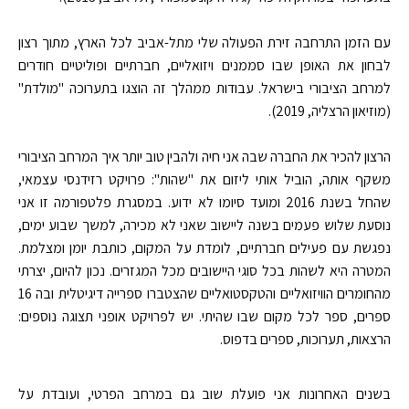
עם הזמן התרחבה זירת הפעולה שלי מתל-אביב לכל הארץ, מתוך רצון
לבחון את האופן שבו סממנים ויזואליים, חברתיים ופוליטיים חודרים
למרחב הציבורי בישראל. עבודות ממהלך זה הוצגו בתערוכה "מולדת"
(מוזיאון הרצליה, 2019).
הרצון להכיר את החברה שבה אני חיה ולהבין טוב יותר איך המרחב הציבורי
משקף אותה, הוביל אותי ליזום את "שהות": פרויקט רזידנסי עצמאי,
שהחל בשנת 2016 ומועד סיומו לא ידוע. במסגרת פלטפורמה זו אני
נוסעת שלוש פעמים בשנה ליישוב שאני לא מכירה, למשך שבוע ימים,
נפגשת עם פעילים חברתיים, לומדת על המקום, כותבת יומן ומצלמת.
המטרה היא לשהות בכל סוגי היישובים מכל המגזרים. נכון להיום, יצרתי
מהחומרים הוויזואליים והטקסטואליים שהצטברו ספרייה דיגיטלית ובה 16
ספרים, ספר לכל מקום שבו שהיתי. יש לפרויקט אופני תצוגה נוספים:
הרצאות, תערוכות, ספרים בדפוס.
בשנים האחרונות אני פועלת שוב גם במרחב הפרטי, ועובדת על