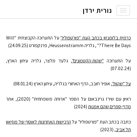
נורית ירדן
Toggle
navigation
כרמית בלומנזון בכתב העת "פורטפוליו"
על התערוכה הקבוצתית "Will
There Be Days?" , גלריה Heussenstramm, פרנקפורט (24.09.25)
על התערוכה
"שהות-הקטמונים"
, גלעד מלצר, גלריה עיתון הארץ,
(07.02.24)
על "שהות"
, אופיר חובב, הדף האחורי בגלריה, עיתון הארץ (08.01.24)
ראיון עם שירז גרינבאום על הספר "ארוחה משפחתית" (2020), אתר
מדף-ספרים שהם אמנות
(2024)
כתבה בכתב העת "פורטפוליו" על
הרכישות האחרונות לאוסף של מוזיאון
תל אביב
, (2023)