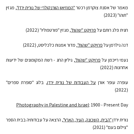
מאמר של אסנת צוקרמן רכטר
"המוזיאון הוורנקולרי של נורית ירדן"
, מגזין
"תוהו" (2023)
חגית פלג רותם על
פרויקט "שהות"
, מגזין "פורטפוליו" (2022)
דנה גילרמן על
פרויקט "שהות"
, מדור אמנות כלכליסט, (2022)
נעמי רייכמן על
פרויקט "שהות"
, גיליון החג - רשת המקומונים של ידיעות
אחרונות (2022)
עופרה עופר אורן
על העבודות של נורית ירדן
, בלוג "סופרת ספרים"
(2022)
Photography in Palestine and Israel
: 1900 - Present Day
נורית ירדן
"הבית, השכונה, העיר, הארץ"
, הרצאה על עבודותיה בבית הספר
"צילום בעם" (2021)