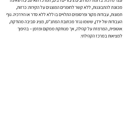
עצר מלכת. בדומה למרחבים ציבוריים רבים, המרכז הוא סביבה שאינה
מכוונת להתבוננות, ללא קשר לחומרים המוצגים על הקירות: כרזות,
תמונות, עבודות מקור ופרסומים התלויים בו ללא ללא סדר או היררכיה. גוף
העבודות של ירדן, ששמו נגזר מכתובת המתנ"ס, מציג סביבה מהודקת,
אוטופית, המרמזת על קהילה, אך מנותקת ממקום ומזמן – בהיפוך
למציאות במרכז הקהילתי.