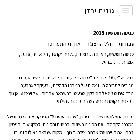
נורית ירדן
Toggle
navigation
כניסה חופשית 2018
עבודות
חלל התצוגה
אודות התערוכה
כניסה חופשית,
תערוכה קבוצתית, גלריה "קו 16", תל אביב, 2018,
אוצרת: קרני ברזילי
בגלריה "קו 16" שבמתנ"ס נווה אליעזר בתל אביב, חמישה אמנים
מגיבים לסביבה הוויזואלית של המרכז הקהילתי, ובעיקר לארבעה
תבליטים של יגאל תומרקין, שנעשו בהשראת עבודותיו של וינסנט ואן גוך
ומוצגים בקומת הכניסה של המרכז הקהילתי.
סדרת התצלומים של נורית ירדן, "ששת הימים 6" מפרקת את שלמותו של
המרכז הקהילתי, את הפינות השונות, הכיתות והקירות, למקטעים, בניסיון
לבחון את הווייתו של מרחב יצירה וחינוך – מקום שנראה כאילו הזמן בו